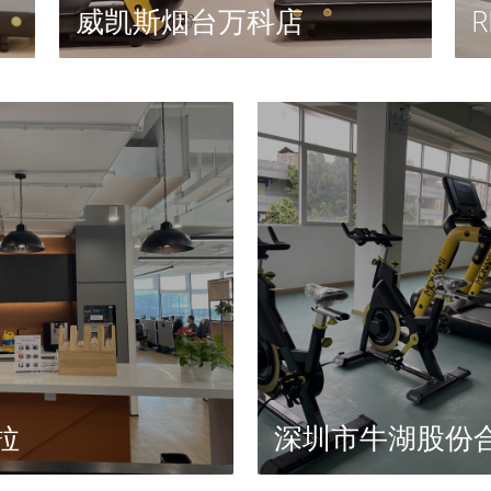
威凯斯烟台万科店
拉
深圳市牛湖股份