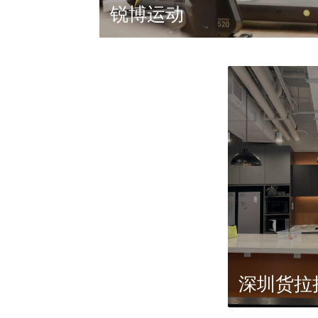
锐博运动
深圳货拉