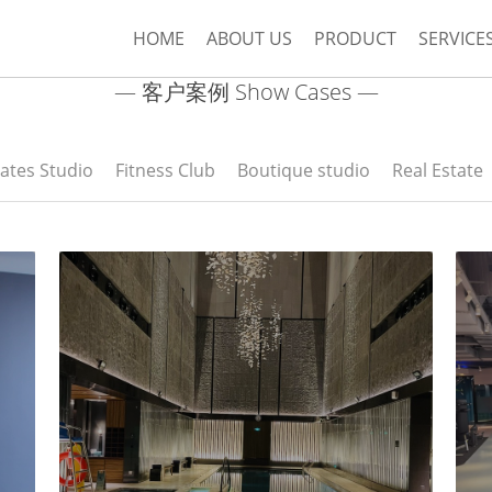
HOME
ABOUT US
PRODUCT
SERVICE
— 客户案例 Show Cases —
lates Studio
Fitness Club
Boutique studio
Real Estate