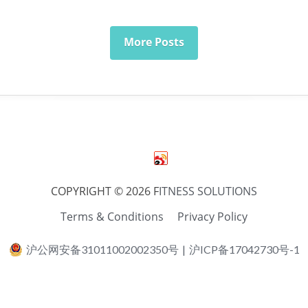
More Posts
COPYRIGHT © 2026 F
ITNESS SOLUTIONS
Terms & Conditions
Privacy Policy
沪公网安备31011002002350号
|
沪ICP备17042730号-1