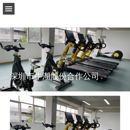
HOME
ABOUT US
PRODUCT
SERVICES
深圳市牛湖股份合作公司
SHOW CASE
CONTACT US
Search
English
English