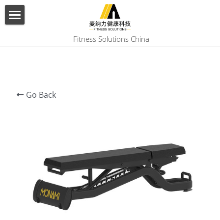
×
BLOG CATEGORIES
HOME
 Fitness Solutions China
All Categories
ABOUT US
PRODUCT
Go Back
SERVICES
SHOW CASE
CONTACT US
Search
English
English