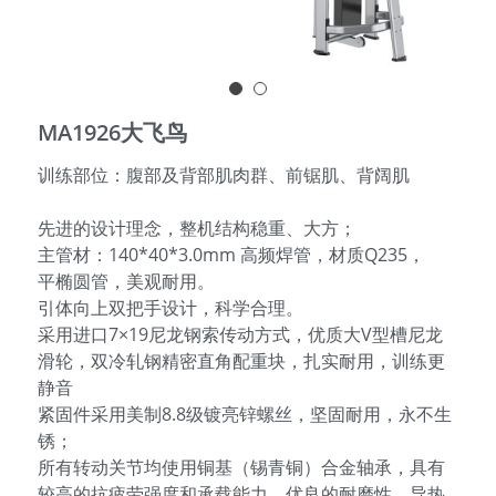
简体中文
MA1926大飞鸟
训练部位：腹部及背部肌肉群、前锯肌、背阔肌
先进的设计理念，整机结构稳重、大方；
主管材：140*40*3.0mm 高频焊管，材质Q235，
平椭圆管，美观耐用。
引体向上双把手设计，科学合理。
采用进口7×19尼龙钢索传动方式，优质大V型槽尼龙
滑轮，双冷轧钢精密直角配重块，扎实耐用，训练更
静音
紧固件采用美制8.8级镀亮锌螺丝，坚固耐用，永不生
锈；
所有转动关节均使用铜基（锡青铜）合金轴承，具有
较高的抗疲劳强度和承载能力，优良的耐磨性、导热