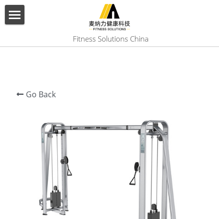
×
BLOG CATEGORIES
HOME
 Fitness Solutions China
All Categories
ABOUT US
PRODUCT
Go Back
SERVICES
SHOW CASE
CONTACT US
Search
English
English